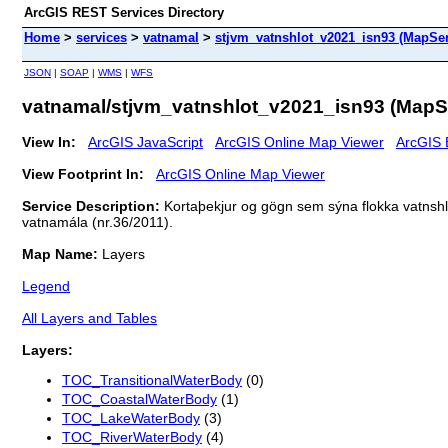
ArcGIS REST Services Directory
Home
>
services
>
vatnamal
>
stjvm_vatnshlot_v2021_isn93 (MapSer
JSON
|
SOAP
|
WMS
|
WFS
vatnamal/stjvm_vatnshlot_v2021_isn93 (MapS
View In:
ArcGIS JavaScript
ArcGIS Online Map Viewer
ArcGIS 
View Footprint In:
ArcGIS Online Map Viewer
Service Description:
Kortaþekjur og gögn sem sýna flokka vatnshlot
vatnamála (nr.36/2011).
Map Name:
Layers
Legend
All Layers and Tables
Layers:
TOC_TransitionalWaterBody
(0)
TOC_CoastalWaterBody
(1)
TOC_LakeWaterBody
(3)
TOC_RiverWaterBody
(4)