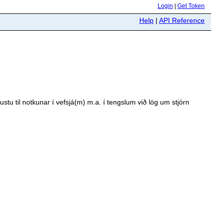
Login
|
Get Token
Help
|
API Reference
stu til notkunar í vefsjá(m) m.a. í tengslum við lög um stjórn