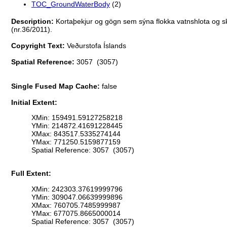
TOC_GroundWaterBody
(2)
Description:
Kortaþekjur og gögn sem sýna flokka vatnshlota og skip
(nr.36/2011).
Copyright Text:
Veðurstofa Íslands
Spatial Reference:
3057 (3057)
Single Fused Map Cache:
false
Initial Extent:
XMin: 159491.59127258218
YMin: 214872.41691228445
XMax: 843517.5335274144
YMax: 771250.5159877159
Spatial Reference: 3057 (3057)
Full Extent:
XMin: 242303.37619999796
YMin: 309047.06639999896
XMax: 760705.7485999987
YMax: 677075.8665000014
Spatial Reference: 3057 (3057)