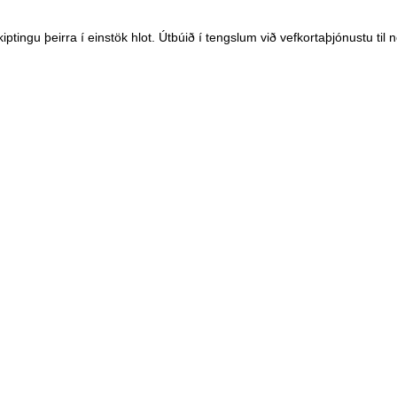
tingu þeirra í einstök hlot. Útbúið í tengslum við vefkortaþjónustu til 