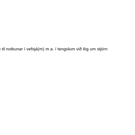
il notkunar í vefsjá(m) m.a. í tengslum við lög um stjórn