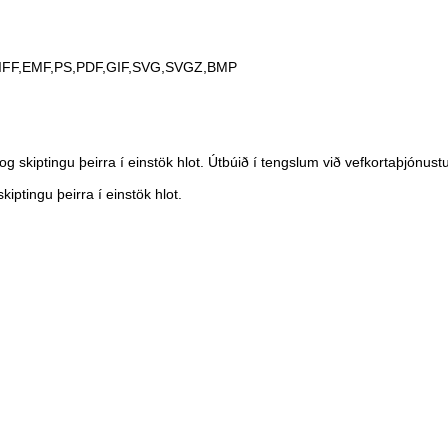
IFF,EMF,PS,PDF,GIF,SVG,SVGZ,BMP
kiptingu þeirra í einstök hlot. Útbúið í tengslum við vefkortaþjónustu t
iptingu þeirra í einstök hlot.