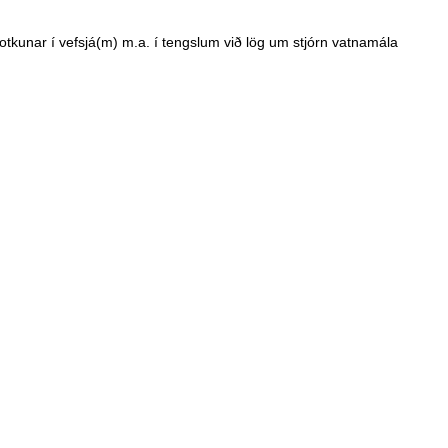
notkunar í vefsjá(m) m.a. í tengslum við lög um stjórn vatnamála