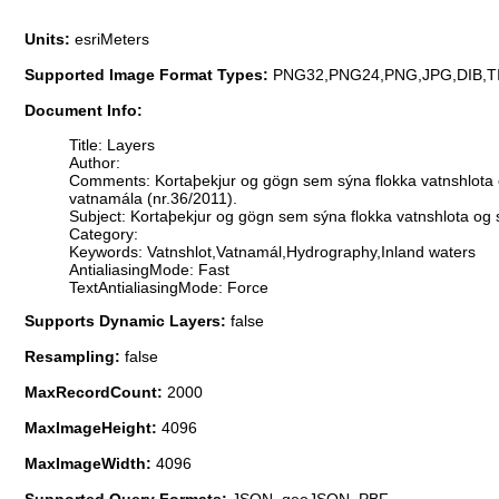
Units:
esriMeters
Supported Image Format Types:
PNG32,PNG24,PNG,JPG,DIB,T
Document Info:
Title: Layers
Author:
Comments: Kortaþekjur og gögn sem sýna flokka vatnshlota og s
vatnamála (nr.36/2011).
Subject: Kortaþekjur og gögn sem sýna flokka vatnshlota og sk
Category:
Keywords: Vatnshlot,Vatnamál,Hydrography,Inland waters
AntialiasingMode: Fast
TextAntialiasingMode: Force
Supports Dynamic Layers:
false
Resampling:
false
MaxRecordCount:
2000
MaxImageHeight:
4096
MaxImageWidth:
4096
Supported Query Formats:
JSON, geoJSON, PBF