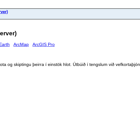
ver)
erver)
Earth
ArcMap
ArcGIS Pro
a og skiptingu þeirra í einstök hlot. Útbúið í tengslum við vefkortaþjónu